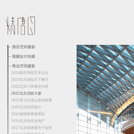
-- 酒店空间摄影
-- 视频短片拍摄
-- 商业空间摄影
2024韶关周前艺术公社
2023北京湘临天下餐厅
2022北京三样菜玺川府
2022北京启皓大厦
2021李大治优山美地画展
2020北京恒田设计
2019威海那香海景区
2018北京佳兆业地产
2017北京妈咪爱月子会所