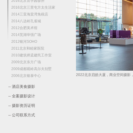
2016北京育学园诊所
2016北京三里屯方太生活家
2014三亚海棠湾免税店
2014八达岭孔雀城
2012合肥美术馆
2014芜湖华强广场
2012银河SOHO
2011北京和睦家医院
2010建筑师孟建民工作室
2009北京东方广场
2009成都观岭高尔夫别墅
2022北京启皓大厦，商业空间摄影
2006北京银泰中心
-- 酒店美食摄影
-- 全案摄影设计
-- 摄影资历证明
-- 公司联系方式